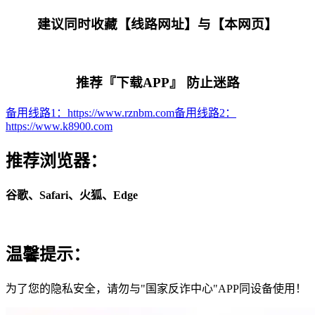
建议同时收藏【线路网址】与【本网页】
推荐『下载APP』 防止迷路
备用线路
1
：
https://www.rznbm.com
备用线路
2
：
https://www.k8900.com
推荐浏览器：
谷歌、Safari、火狐、Edge
温馨提示：
为了您的隐私安全，请勿与"国家反诈中心"APP同设备使用！