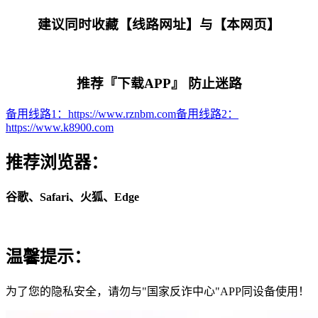
建议同时收藏【线路网址】与【本网页】
推荐『下载APP』 防止迷路
备用线路
1
：
https://www.rznbm.com
备用线路
2
：
https://www.k8900.com
推荐浏览器：
谷歌、Safari、火狐、Edge
温馨提示：
为了您的隐私安全，请勿与"国家反诈中心"APP同设备使用！