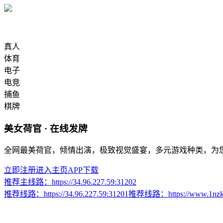
真人
体育
电子
电竞
捕鱼
棋牌
美女荷官 · 在线发牌
全网最美荷官，倾情出演，极致视觉盛宴，多元游戏种类，为
立即注册
进入主页
APP下载
推荐主线路：
https://34.96.227.59:31202
推荐线路：
https://34.96.227.59:31201
推荐线路：
https://www.1nz