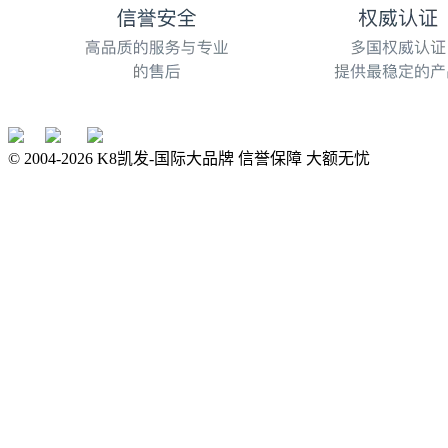
© 2004-
2026
K8凯发-国际大品牌 信誉保障 大额无忧