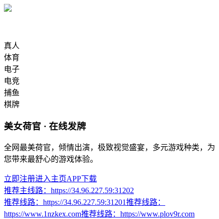
真人
体育
电子
电竞
捕鱼
棋牌
美女荷官 · 在线发牌
全网最美荷官，倾情出演，极致视觉盛宴，多元游戏种类，为
您带来最舒心的游戏体验。
立即注册
进入主页
APP下载
推荐主线路：
https://34.96.227.59:31202
推荐线路：
https://34.96.227.59:31201
推荐线路：
https://www.1nzkex.com
推荐线路：
https://www.plov9r.com