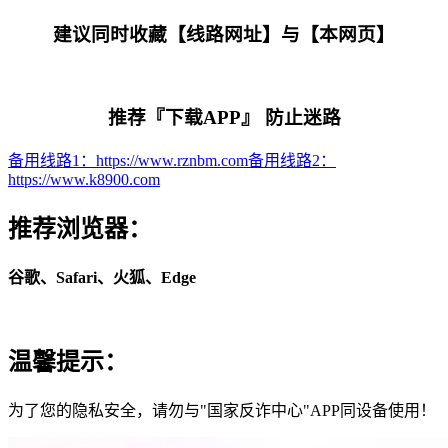
建议同时收藏【线路网址】与【本网页】
推荐『下载APP』 防止迷路
备用线路
1
：
https://www.rznbm.com
备用线路
2
：
https://www.k8900.com
推荐浏览器：
谷歌、Safari、火狐、Edge
温馨提示：
为了您的隐私安全，请勿与"国家反诈中心"APP同设备使用！