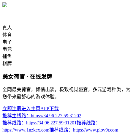
真人
体育
电子
电竞
捕鱼
棋牌
美女荷官 · 在线发牌
全网最美荷官，倾情出演，极致视觉盛宴，多元游戏种类，为
您带来最舒心的游戏体验。
立即注册
进入主页
APP下载
推荐主线路：
https://34.96.227.59:31202
推荐线路：
https://34.96.227.59:31201
推荐线路：
https://www.1nzkex.com
推荐线路：
https://www.plov9r.com