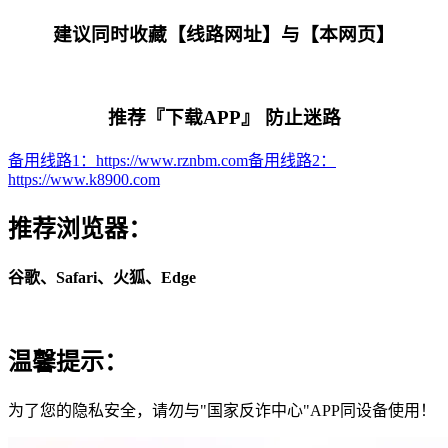
建议同时收藏【线路网址】与【本网页】
推荐『下载APP』 防止迷路
备用线路
1
：
https://www.rznbm.com
备用线路
2
：
https://www.k8900.com
推荐浏览器：
谷歌、Safari、火狐、Edge
温馨提示：
为了您的隐私安全，请勿与"国家反诈中心"APP同设备使用！