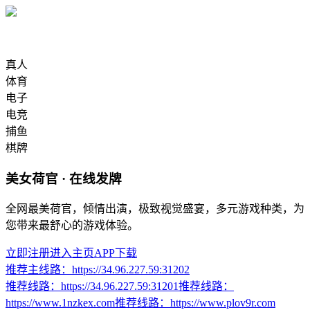
真人
体育
电子
电竞
捕鱼
棋牌
美女荷官 · 在线发牌
全网最美荷官，倾情出演，极致视觉盛宴，多元游戏种类，为
您带来最舒心的游戏体验。
立即注册
进入主页
APP下载
推荐主线路：
https://34.96.227.59:31202
推荐线路：
https://34.96.227.59:31201
推荐线路：
https://www.1nzkex.com
推荐线路：
https://www.plov9r.com