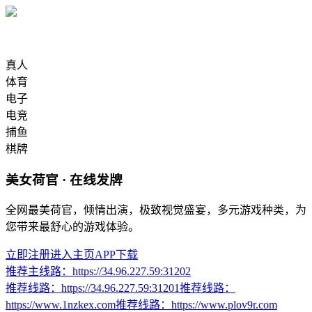
真人
体育
电子
电竞
捕鱼
棋牌
美女荷官 · 在线发牌
全网最美荷官，倾情出演，极致视觉盛宴，多元游戏种类，为
您带来最舒心的游戏体验。
立即注册
进入主页
APP下载
推荐主线路：
https://34.96.227.59:31202
推荐线路：
https://34.96.227.59:31201
推荐线路：
https://www.1nzkex.com
推荐线路：
https://www.plov9r.com