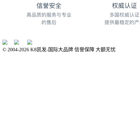
© 2004-
2026
K8凯发-国际大品牌 信誉保障 大额无忧