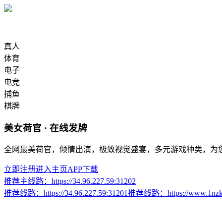
真人
体育
电子
电竞
捕鱼
棋牌
美女荷官 · 在线发牌
全网最美荷官，倾情出演，极致视觉盛宴，多元游戏种类，为
立即注册
进入主页
APP下载
推荐主线路：
https://34.96.227.59:31202
推荐线路：
https://34.96.227.59:31201
推荐线路：
https://www.1nz