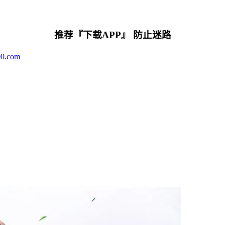
推荐『下载APP』 防止迷路
00.com