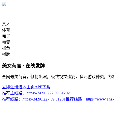
真人
体育
电子
电竞
捕鱼
棋牌
美女荷官 · 在线发牌
全网最美荷官，倾情出演，极致视觉盛宴，多元游戏种类，为
立即注册
进入主页
APP下载
推荐主线路：
https://34.96.227.59:31202
推荐线路：
https://34.96.227.59:31201
推荐线路：
https://www.1nz