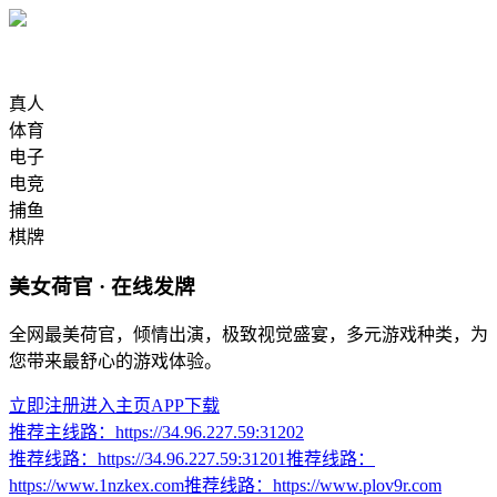
真人
体育
电子
电竞
捕鱼
棋牌
美女荷官 · 在线发牌
全网最美荷官，倾情出演，极致视觉盛宴，多元游戏种类，为
您带来最舒心的游戏体验。
立即注册
进入主页
APP下载
推荐主线路：
https://34.96.227.59:31202
推荐线路：
https://34.96.227.59:31201
推荐线路：
https://www.1nzkex.com
推荐线路：
https://www.plov9r.com